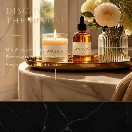
DISCOVER
THE RITUAL
◆
Μια στιγμή για σένα.
Ένα τελετουργικό για το δέρμα σου.
Ένα ταξίδι στην ουσία σου.
EXPLORE MORE