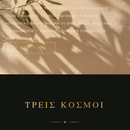
Γεννημένη από την πεποίθηση ότι η αληθινή ομορφιά
είναι διαχρονική, η ANASIS δημιουργεί πολυτελή
καλλυντικά που συνδυάζουν τη φύση, την επιστήμη και
την κομψότητα — για όσους επιλέγουν την αριστεία,
κάθε μέρα.
Η ΙΣΤΟΡΊΑ ΜΑΣ
ΤΡΕΙΣ ΚΟΣΜΟΙ
◆