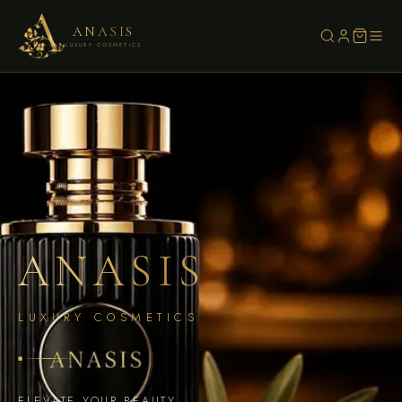
ANASIS
LUXURY COSMETICS
ANASIS
LUXURY COSMETICS
◆
ELEVATE YOUR BEAUTY