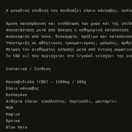
Η μοναδική σύνθεσή του συνδυάζει έλαιο κάνναβης, κολλ
Άμεση καταπράυνση και ενυδάτωση των μυών και της επιδε
Αποκατάσταση μετά από άσκηση ή καθημερινή καταπόνηση

Ανακούφιση από πόνο, δυσκαμψία, πρήξιμο και καταπόνηση
Υποστήριξη σε αθλητικούς τραυματισμούς, μώλωπες, αρθρί
Μείωση του αισθήματος κόπωσης μετά από έντονη σωματική
Το CBD oil που περιέχεται στο CryoGel ενισχύει την εν
Συστατικά / Σύνθεση

Κανναβιδιόλη (CBD) – 1500mg / 100g

Έλαιο κάνναβης

Κολλαγόνο

Αιθέρια έλαια: ευκάλυπτος, πορτοκάλι, μανταρίνι

MSM

Καψικό

Άρνικα

Aloe Vera
