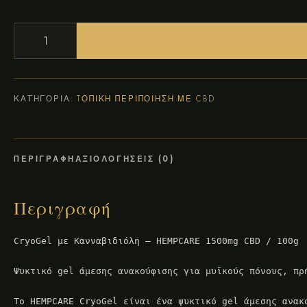
HEMPCARE CRYOGEL 1500MG CBD -100ML ΠΟΣΌΤΗΤΑ
ΚΑΤΗΓΟΡΊΑ:
TΟΠΙΚΗ ΠΕΡΙΠΟΙΗΣΗ ΜΕ CBD
ΠΕΡΙΓΡΑΦΉ
ΑΞΙΟΛΟΓΉΣΕΙΣ (0)
Περιγραφή
CryoGel με Κανναβιδιόλη – HEMPCARE 1500mg CBD / 100g

Ψυκτικό gel άμεσης ανακούφισης για μυϊκούς πόνους, πρή
Το HEMPCARE CryoGel είναι ένα ψυκτικό gel άμεσης ανακ