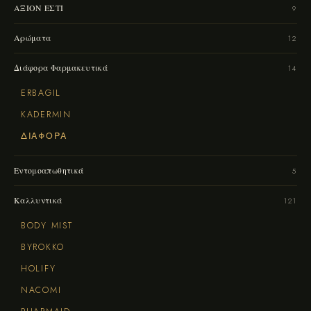
ΑΞΙΟΝ ΕΣΤΙ
9
Αρώματα
12
Διάφορα Φαρμακευτικά
14
ERBAGIL
KADERMIN
ΔΙΆΦΟΡΑ
Εντομοαπωθητικά
5
Καλλυντικά
121
BODY MIST
BYROKKO
HOLIFY
NACOMI