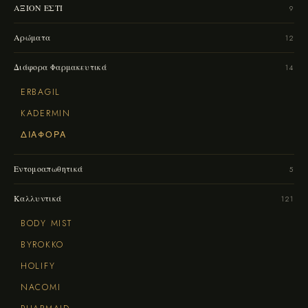
ΑΞΙΟΝ ΕΣΤΙ
9
Αρώματα
12
Διάφορα Φαρμακευτικά
14
ERBAGIL
KADERMIN
ΔΙΆΦΟΡΑ
Εντομοαπωθητικά
5
Καλλυντικά
121
BODY MIST
BYROKKO
HOLIFY
NACOMI